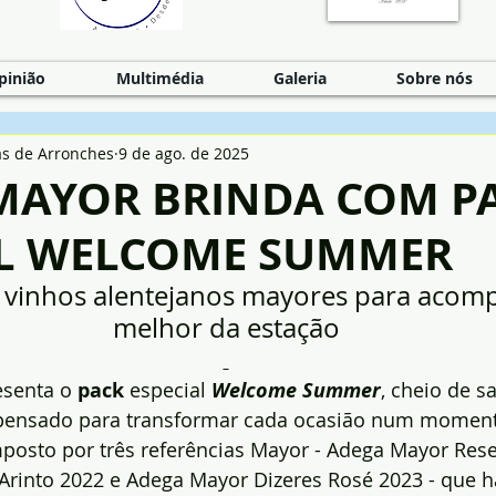
pinião
Multimédia
Galeria
Sobre nós
as de Arronches
9 de ago. de 2025
MAYOR BRINDA COM P
AL WELCOME SUMMER
 vinhos alentejanos mayores para acom
melhor da estação
senta o 
pack
 especial 
Welcome Summer
, cheio de s
 pensado para transformar cada ocasião num moment
mposto por três referências Mayor - Adega Mayor Res
Arinto 2022 e Adega Mayor Dizeres Rosé 2023 - que 