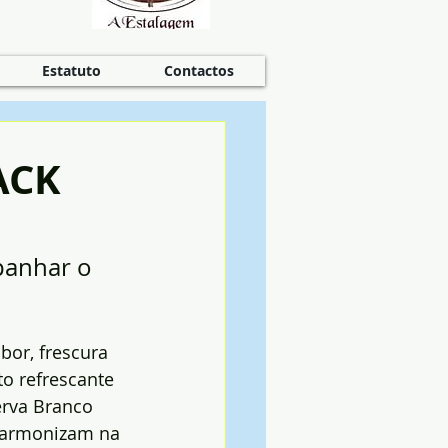
Estatuto
Contactos
ACK
panhar o 
abor, frescura 
o refrescante 
erva Branco 
harmonizam na 