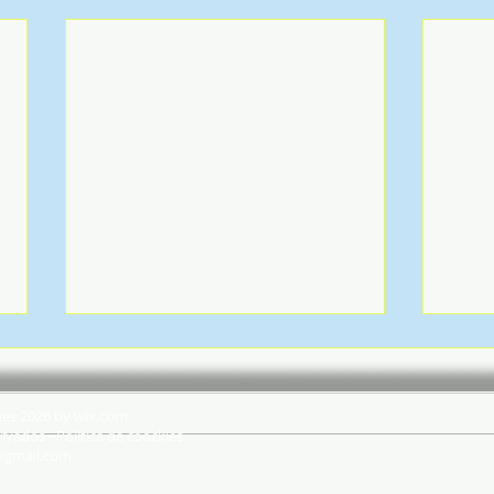
hes 2026 by wix.com
rvados - Política de coockies
@gmail.com