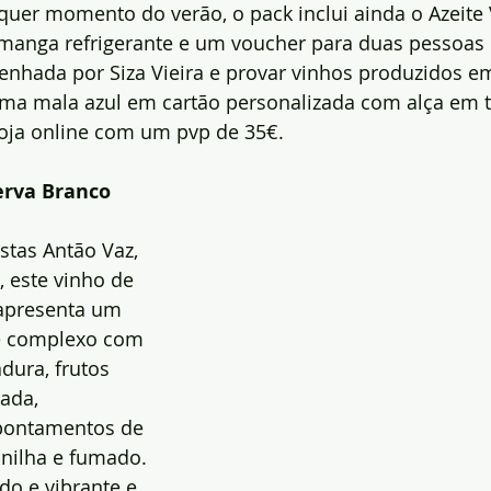
uer momento do verão, o pack inclui ainda o Azeite 
anga refrigerante e um voucher para duas pessoas pa
enhada por Siza Vieira e provar vinhos produzidos 
uma mala azul em cartão personalizada com alça em t
loja online com um pvp de 35€.
rva Branco 
astas Antão Vaz, 
, este vinho de 
apresenta um 
e complexo com 
dura, frutos 
ada, 
pontamentos de 
nilha e fumado. 
do e vibrante e 