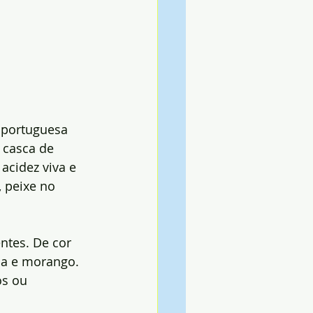
 portuguesa 
 casca de 
acidez viva e 
 peixe no 
ntes. De cor 
ha e morango. 
os ou 