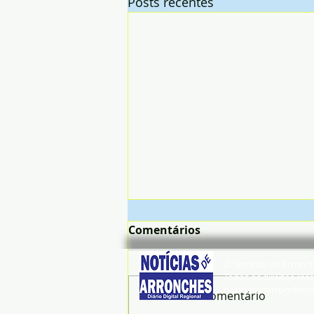
Posts recentes
Comentários
© Noticias de Arronc
Todos os direitos rese
noticiasdearronches
Escreva um comentário