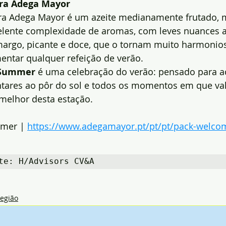
tra Adega Mayor
tra Adega Mayor é um azeite medianamente frutado, 
lente complexidade de aromas, com leves nuances a
margo, picante e doce, que o tornam muito harmonios
entar qualquer refeição de verão.
 Summer
 é uma celebração do verão: pensado para 
ntares ao pôr do sol e todos os momentos em que val
 melhor desta estação.
mer | 
https://www.adegamayor.pt/pt/pt/pack-welc
te: H/Advisors CV&A
egião