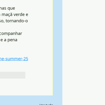
mas que 
 maçã verde e 
o, tornando-o 
acompanhar 
e a pena 
ome-summer-25