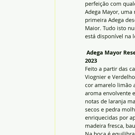
perfeição com qualq
Adega Mayor, uma m
primeira Adega des
Maior. Tudo isto n
está disponível na 
Adega Mayor Rese
2023
Feito a partir das c
Viognier e Verdelho
cor amarelo limão 
aroma envolvente 
notas de laranja ma
secos e pedra molh
enriquecidas por a
madeira fresca, bau
Na boca é equilibra