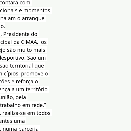
 contará com 
tucionais e momentos 
inalam o arranque 
ão.
, Presidente do 
ipal da CIMAA, “os 
ejo são muito mais 
esportivo. São um 
ão territorial que 
icípios, promove o 
ções e reforça o 
nça a um território 
união, pela 
 trabalho em rede.”
 realiza-se em todos 
entes uma 
 numa parceria 