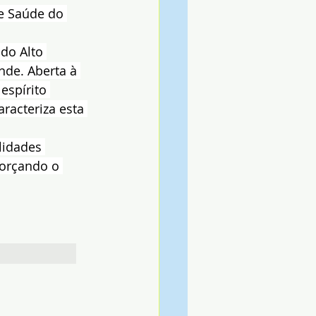
e Saúde do 
do Alto 
de. Aberta à 
spírito 
racteriza esta 
lidades 
forçando o 