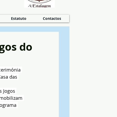
Estatuto
Contactos
ogos do
cerimónia 
Casa das 
s Jogos 
 mobilizam 
rograma 