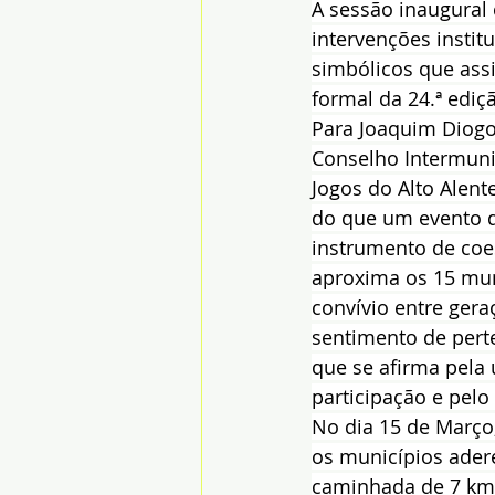
A sessão inaugural
intervenções insti
simbólicos que ass
formal da 24.ª ediç
Para Joaquim Diogo
Conselho Intermunic
Jogos do Alto Alent
do que um evento d
instrumento de coes
aproxima os 15 mun
convívio entre gera
sentimento de perte
que se afirma pela 
participação e pelo
No dia 15 de Março,
os municípios ader
caminhada de 7 km,