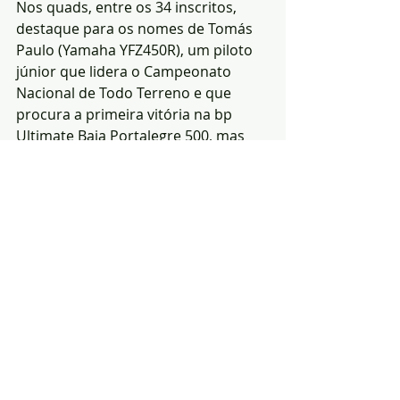
Nos quads, entre os 34 inscritos, 
destaque para os nomes de Tomás 
Paulo (Yamaha YFZ450R), um piloto 
júnior que lidera o Campeonato 
Nacional de Todo Terreno e que 
procura a primeira vitória na bp 
Ultimate Baja Portalegre 500, mas 
também para Luís Fernandes 
(Yamaha YFZ450R) e João Vale 
(Yamaha YFZ450R), ambos com dois 
sucessos na grande clássica da 
modalidade.
Estrelas do futuro na Mini Baja
Com 25 inscritos, a tradicional Mini 
Baja volta a ser um momento de 
promoção do gosto pela modalidade 
entre os pilotos das camadas mais 
jovens, dos 8 aos 14 anos de idade, 
divididos pelas categorias Moto, 