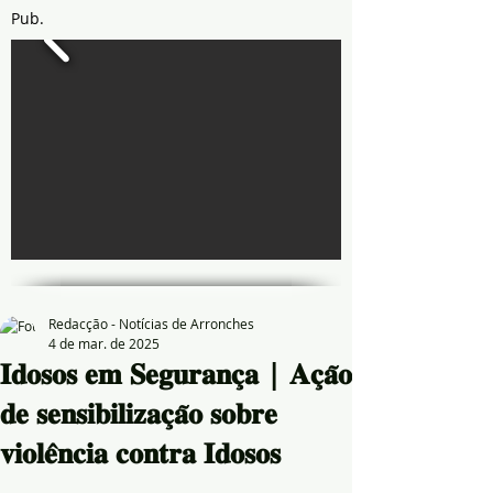
Pub.
Redacção - Notícias de Arronches
4 de mar. de 2025
𝐈𝐝𝐨𝐬𝐨𝐬 𝐞𝐦 𝐒𝐞𝐠𝐮𝐫𝐚𝐧𝐜̧𝐚 | 𝐀𝐜̧𝐚̃𝐨
𝐝𝐞 𝐬𝐞𝐧𝐬𝐢𝐛𝐢𝐥𝐢𝐳𝐚𝐜̧𝐚̃𝐨 𝐬𝐨𝐛𝐫𝐞
𝐯𝐢𝐨𝐥𝐞̂𝐧𝐜𝐢𝐚 𝐜𝐨𝐧𝐭𝐫𝐚 𝐈𝐝𝐨𝐬𝐨𝐬