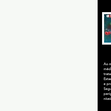
Ao m
médi
trat
Esta
e pr
Segu
peri
nívei