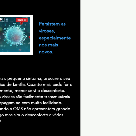
Persistem as
viroses,
especialmente
nos mais
novos.
ais pequeno sintoma, procure o seu
co de família. Quanto mais cedo for o
amento, menor será o desconforto.
s viroses são facilmente transmissíveis
opagam-se com muita facilidade.
ndo a OMS não apresentam grande
go mas sim o desconforto a vários
s.