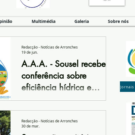
pinião
Multimédia
Galeria
Sobre nós
Redacção - Notícias de Arronches
19 de jun.
A.A.A. - Sousel recebe
conferência sobre
eficiência hídrica e
Jornais
economia circular.
O Auditório da Biblioteca Municipal Dr.
António Garção, em Sousel, recebe no
próximo dia 3 de julho a conferência
Redacção - Notícias de Arronches
“Eficiência Hídrica e Economia Circular:
30 de mar.
Caminhos para o Futuro”, uma iniciativa