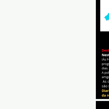
Dest
Nes
IÀs 
prog
dias.
A po
artig
As 
são 
Diar
da r