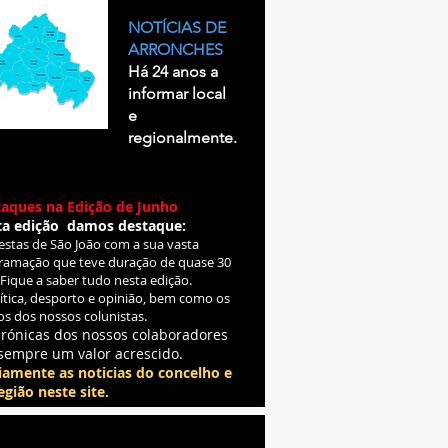
NOTÍCIAS DE
ARRONCHES
Há 24 anos a
informar local
e
regionalmente.
aques na Edição de Junho
ta edição damos destaque:
Festas de São João com a sua vasta
ramação que teve duração de quase 30
 Fique a saber tudo nesta edição.
lítica, desporto e opinião, bem como os
os dos nossos colunistas.
crónicas dos nossos colaboradores
sempre um valor acrescido.
iamente as noticias do concelho e
egião neste site.