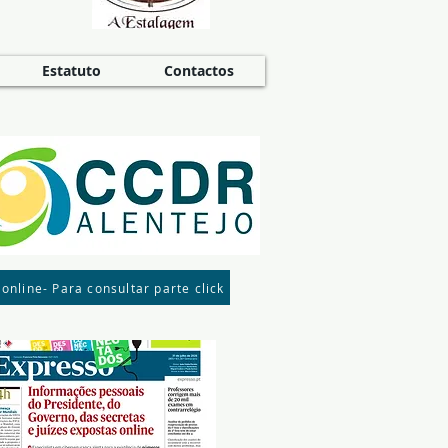
Estatuto
Contactos
 online- Para consultar parte click