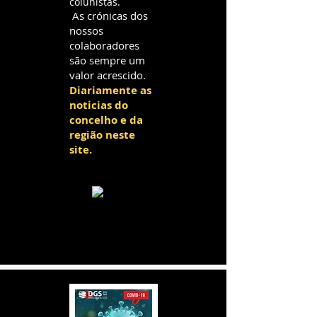
colunistas.
As crónicas dos
nossos
colaboradores
são sempre um
valor acrescido.
Diariamente as
noticias do
concelho e da
região neste
site.