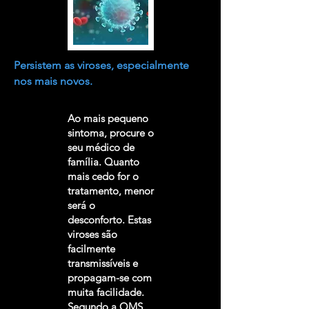
Persistem as viroses, especialmente
nos mais novos.
Ao mais pequeno
sintoma, procure o
seu médico de
família. Quanto
mais cedo for o
tratamento, menor
será o
desconforto. Estas
viroses são
facilmente
transmissíveis e
propagam-se com
muita facilidade.
Segundo a OMS