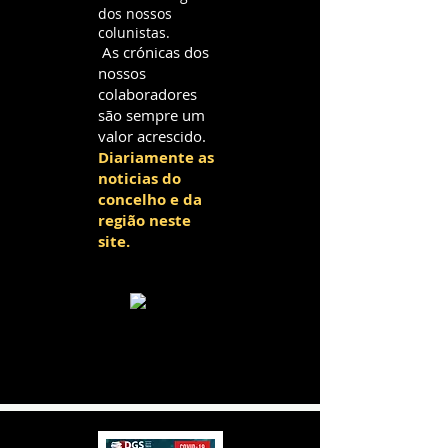
dos nossos
colunistas.
As crónicas dos
nossos
colaboradores
são sempre um
valor acrescido.
Diariamente as
noticias do
concelho e da
região neste
site.