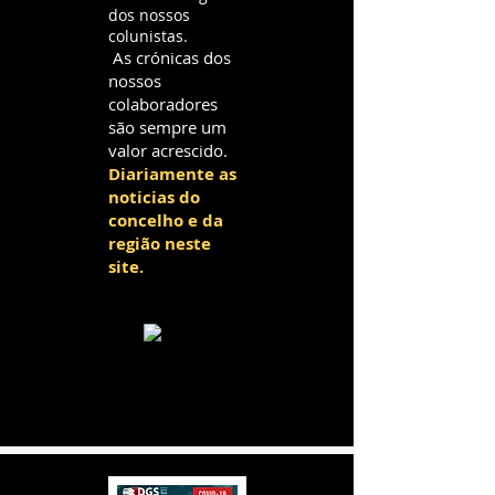
dos nossos
colunistas.
As crónicas dos
nossos
colaboradores
são sempre um
valor acrescido.
Diariamente as
noticias do
concelho e da
região neste
site.