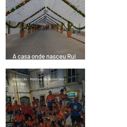
A casa onde nasceu Rui
Nabeiro abre as portas ao
público nas Festas do Povo
de Campo Maior
Redacção - Notícias de Arronches
há 4 dias