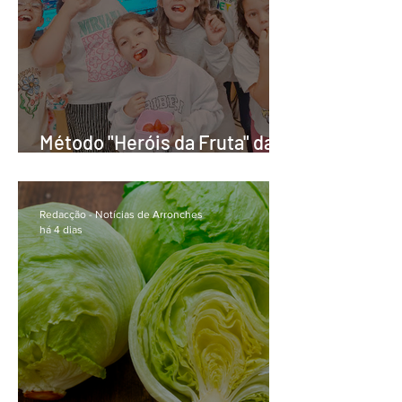
Método "Heróis da Fruta" da
APCOI que promove
alimentação saudável nas
escolas do distrito de
Redacção - Notícias de Arronches
há 4 dias
Portalegre