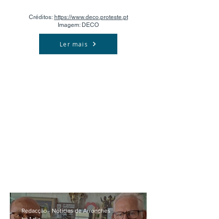
Créditos:
https://www.deco.proteste.pt
Imagem: DECO
Ler mais
Redacção - Notícias de Arronches
há 1 dia