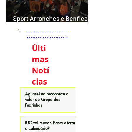
Sport Arronches e Benfica
conquista segundo lugar
coletivo na Milha de Vila Boim
Últi
mas
Notí
cias
Aguarelista reconhece o
valor do Grupo das
Pedrinhas
Noticias
IUC vai mudar. Basta alterar
o calendário?