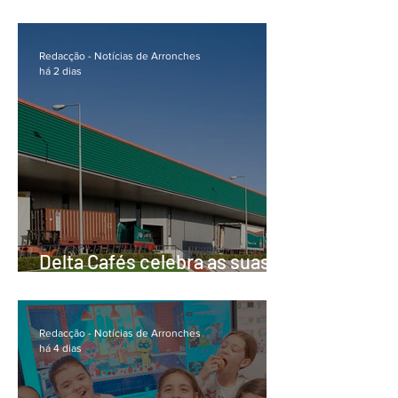
de 4,5 milhões de euros para
projectos de reabilitação e
regeneração urbanas
Redacção - Notícias de Arronches
há 2 dias
Delta Cafés celebra as suas
origens com campanha
dedicada ao Alentejo
Redacção - Notícias de Arronches
há 4 dias