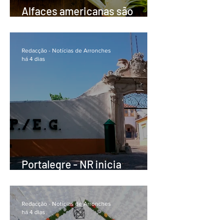
Alfaces americanas são
perigosas na Europa?
Redacção - Notícias de Arronches
há 4 dias
Portalegre - NR inicia
Formação em Exercício do
58.º Curso de Formação de
Guardas
Redacção - Notícias de Arronches
há 4 dias