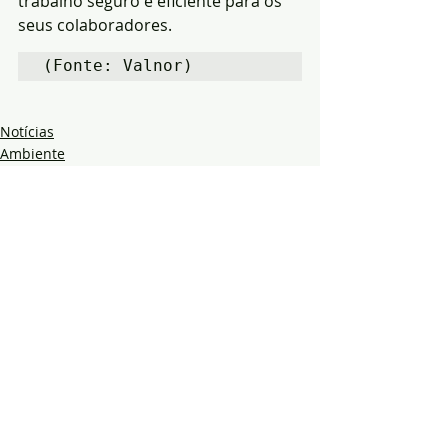
trabalho seguro e eficiente para os 
seus colaboradores.
(Fonte: Valnor)
Notícias
Ambiente
Região
Posts recentes
Ver tudo