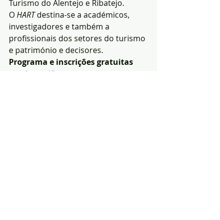
Turismo do Alentejo e Ribatejo.
O 
HART 
destina-se a académicos, 
investigadores e também a 
profissionais dos setores do turismo 
e património e decisores.
Programa e inscrições gratuitas 
em: 
https://hart-
congress.ipportalegre.pt/
Redacção|Fonte: ERT
Notícias
Política
Região
Posts recentes
Ver tudo