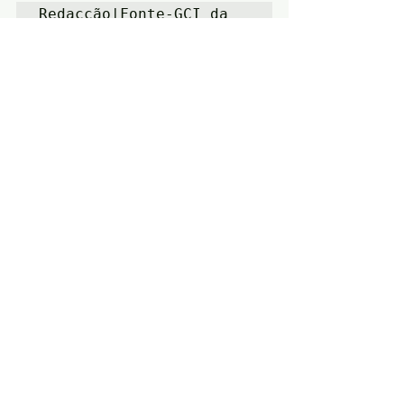
Redacção|Fonte-GCI da 
C.M.Arronches
Notícias
Arronches
Eventos
Posts recentes
Ver tudo