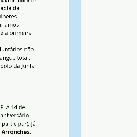
apia da 
lheres 
inhamos 
ela primeira 
untários não 
angue total.
poio da Junta 
P. A 
14
 de 
 aniversário 
articipar); Já 
 
Arronches
.