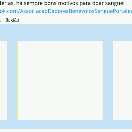
érias, há sempre bons motivos para doar sangue: 
ook.com/AssociacaoDadoresBenevolosSanguePortale
e
Região