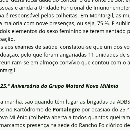
ssoas e ainda a Unidade Funcional de Imunohemoter
a é responsável pelas colheitas. Em Montargil, as mu
a maioria com nove presenças, ou seja, 75 %. E subl
dois elementos do sexo feminino se terem sentado p
oação.
 aos exames de saúde, constatou-se que um dos vol
 doação, pelo que foram angariadas 11 unidades de s
reuniram-se em almoço convívio que contou com o a
targil.
25.º Aniversário do Grupo Motard Novo Milénio
da manhã, são quando têm lugar as brigadas da ADBS
os no Kartódromo de 
Portalegre
 por ocasião do 25.º
vo Milénio (colheita aberta a todos quantos queiram p
 marcamos presença na sede do Rancho Folclórico de