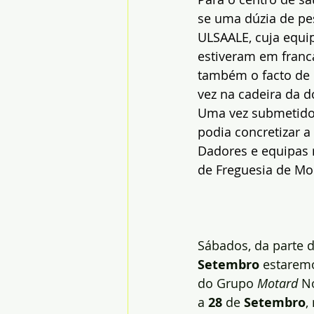
se uma dúzia de pe
ULSAALE, cuja equip
estiveram em franc
também o facto de 
vez na cadeira da d
Uma vez submetidos
podia concretizar a
Dadores e equipas 
de Freguesia de Mon
Sábados, da parte 
Setembro
 estarem
do Grupo 
Motard 
No
a 
28
 de 
Setembro
,