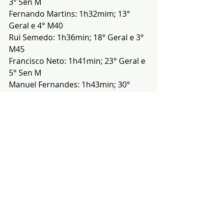
3° Sen M
Fernando Martins: 1h32mim; 13° 
Geral e 4° M40
Rui Semedo: 1h36min; 18° Geral e 3° 
M45
Francisco Neto: 1h41min; 23° Geral e 
5° Sen M
Manuel Fernandes: 1h43min; 30° 
Geral e 5° M40
André Martins: 1h46min; 33° Geral e 
4° M35
Vera Afonso: 2h00min; 9° Geral F e 2° 
F40
Marília Andrade: 2h09min; 15° Geral 
F e 3° F35
Patrícia Castro: 2h57min; 44° Geral F 
e 7° F35
3° Lugar por equipas!