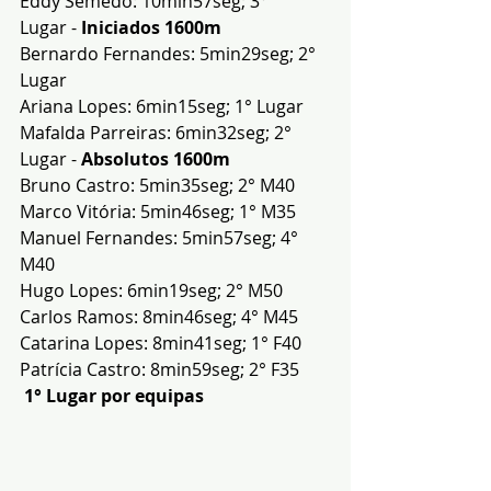
Eddy Semedo: 10min57seg; 3° 
Lugar - 
Iniciados 1600m
Bernardo Fernandes: 5min29seg; 2° 
Lugar
Ariana Lopes: 6min15seg; 1° Lugar
Mafalda Parreiras: 6min32seg; 2° 
Lugar - 
Absolutos 1600m
Bruno Castro: 5min35seg; 2° M40
Marco Vitória: 5min46seg; 1° M35
Manuel Fernandes: 5min57seg; 4° 
M40
Hugo Lopes: 6min19seg; 2° M50
Carlos Ramos: 8min46seg; 4° M45
Catarina Lopes: 8min41seg; 1° F40
Patrícia Castro: 8min59seg; 2° F35
 1° Lugar por equipas