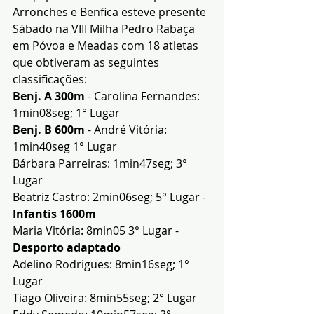
Arronches e Benfica esteve presente 
Sábado na VIII Milha Pedro Rabaça 
em Póvoa e Meadas com 18 atletas 
que obtiveram as seguintes 
classificações:
Benj. A 300m
 - Carolina Fernandes: 
1min08seg; 1° Lugar 
Benj. B 600m
 - André Vitória: 
1min40seg 1° Lugar
Bárbara Parreiras: 1min47seg; 3° 
Lugar 
Beatriz Castro: 2min06seg; 5° Lugar - 
Infantis 1600m
Maria Vitória: 8min05 3° Lugar - 
Desporto adaptado
Adelino Rodrigues: 8min16seg; 1° 
Lugar 
Tiago Oliveira: 8min55seg; 2° Lugar 