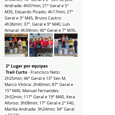
Andrade: 4h07min; 21° Geral e 5° 
M35, Eduardo Picado: 4h17min; 27° 
Geral e 3° M45, Bruno Castro: 
4h36min; 37°, Geral e 9° M40, Luís 
Amaral: 4h39min; 40° Geral e 7° M35.
2° Lugar por equipas 
Trail Curto
 - Francisco Neto: 
2h25min; 46° Geral e 13° Sen M, 
Marco Vitória: 2h40min; 87° Geral e 
15° M40, Manuel Fernandes: 
2h52min; 117° Geral e 19° M40, Vera 
Afonso: 3h08min; 17° Geral e 2° F40, 
Marília Andrade: 3h24min; 34° Geral 