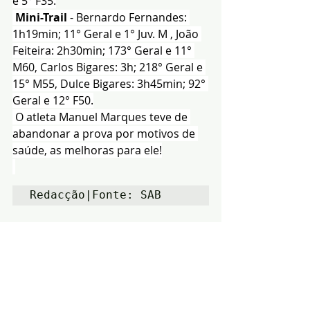
e 5° F35.
Mini-Trail
 - Bernardo Fernandes: 
1h19min; 11° Geral e 1° Juv. M , João 
Feiteira: 2h30min; 173° Geral e 11° 
M60, Carlos Bigares: 3h; 218° Geral e 
15° M55, Dulce Bigares: 3h45min; 92° 
Geral e 12° F50.
 O atleta Manuel Marques teve de 
abandonar a prova por motivos de 
saúde, as melhoras para ele!
Redacção|Fonte: SAB
Notícias
Desporto
Arronches
Posts recentes
Ver tudo