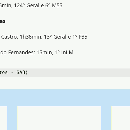
6min, 124° Geral e 6° M55
pas
ia Castro: 1h38min, 13° Geral e 1° F35
rdo Fernandes: 15min, 1° Ini M
tos - SAB)