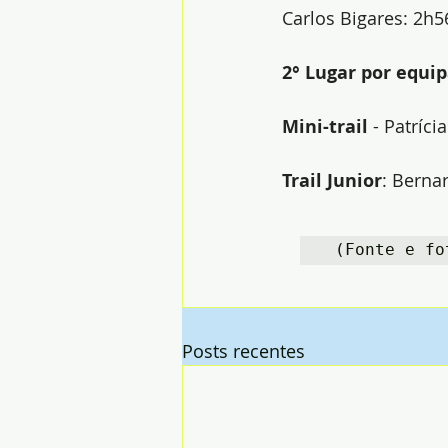
Carlos Bigares: 2h5
2° Lugar por equi
Mini-trail
 - Patríc
Trail Junior
: Berna
 (Fonte e fo
Posts recentes