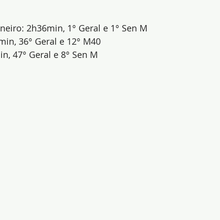
aneiro: 2h36min, 1° Geral e 1° Sen M
min, 36° Geral e 12° M40
n, 47° Geral e 8° Sen M