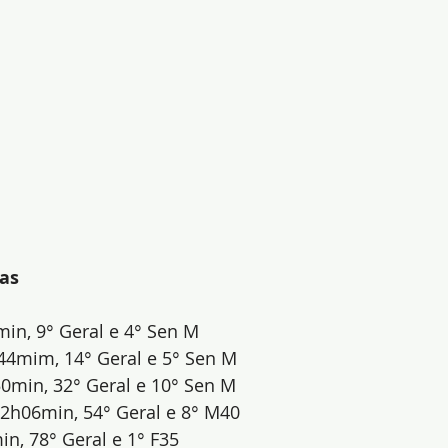
pas
min, 9° Geral e 4° Sen M
44mim, 14° Geral e 5° Sen M
50min, 32° Geral e 10° Sen M
2h06min, 54° Geral e 8° M40
n, 78° Geral e 1° F35