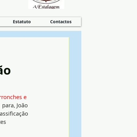
Estatuto
Contactos
ão
rronches e 
 para, João 
assificação 
es 