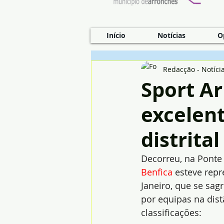
Início
Notícias
O
Redacção - Notíci
Sport A
excelen
distrital
Decorreu, na Ponte d
Benfica
 esteve repr
Janeiro, que se sag
por equipas na dist
classificações: