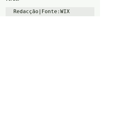
Redacção|Fonte:WIX
Região
Informação
Posts recentes
Ver tudo