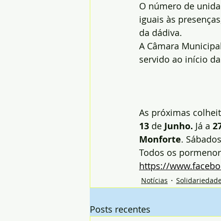
O número de unidad
iguais às presença
da dádiva.
A Câmara Municipal
servido ao início da
As próximas colheit
13
 de 
Junho.
 Já a 
2
Monforte
. Sábados
Todos os pormenor
https://www.faceb
Notícias
Solidariedad
Posts recentes