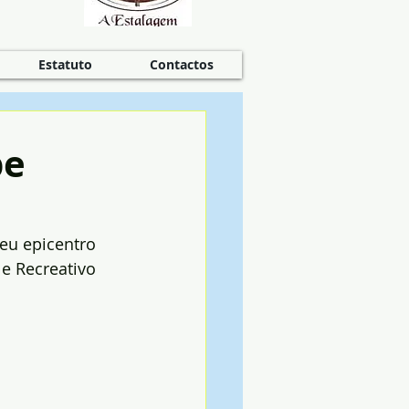
Estatuto
Contactos
be
eu epicentro 
e Recreativo 