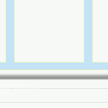
hes 2026 by wix.com
rvados - Política de coockies
@gmail.com