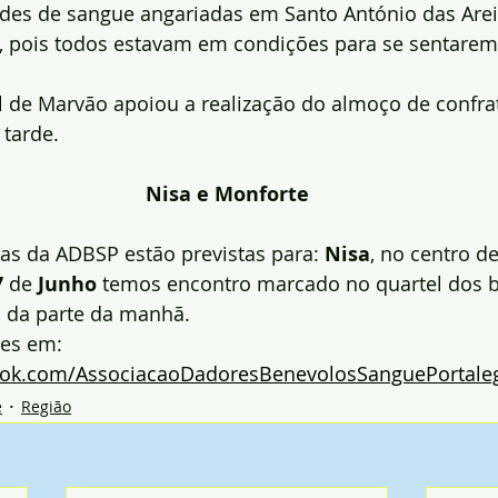
es de sangue angariadas em Santo António das Arei
s, pois todos estavam em condições para se sentarem
 de Marvão apoiou a realização do almoço de confrat
 tarde.
Nisa e Monforte
as da ADBSP estão previstas para: 
Nisa
, no centro de
7
 de 
Junho
 temos encontro marcado no quartel dos 
 da parte da manhã.
es em: 
ook.com/AssociacaoDadoresBenevolosSanguePortale
e
Região