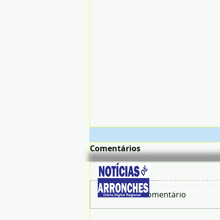
Comentários
© Noticias de Arronc
Todos os direitos rese
noticiasdearronches
Escreva um comentário