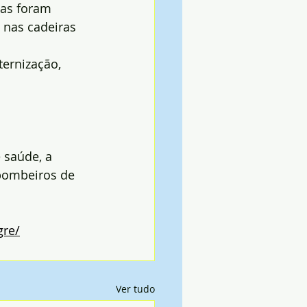
as foram 
 nas cadeiras 
ernização, 
 saúde, a 
bombeiros de 
gre/
Ver tudo