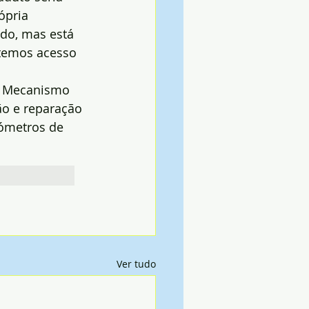
ópria 
ado, mas está 
temos acesso 
o Mecanismo 
ão e reparação 
ómetros de 
Ver tudo