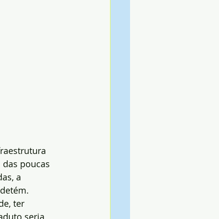
raestrutura 
a das poucas 
as, a 
 detém.
e, ter 
aduto seria 