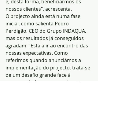
e, desta forma, beneficiarmos os 
nossos clientes”, acrescenta.
O projecto ainda está numa fase 
inicial, como salienta Pedro 
Perdigão, CEO do Grupo INDAQUA, 
mas os resultados já conseguidos 
agradam. “Está a ir ao encontro das 
nossas expectativas. Como 
referimos quando anunciámos a 
implementação do projecto, trata-se 
de um desafio grande face à 
escassez de água que assola esta 
região do país, mas estes primeiros 
dados que recebemos ilustram o 
impacto que o projecto pode ter, e 
são um óptimo indicador”, frisa.
 O Projecto de Eficiência Hídrica 
representa um investimento de 6 
milhões de euros. Ao longo dos oito 