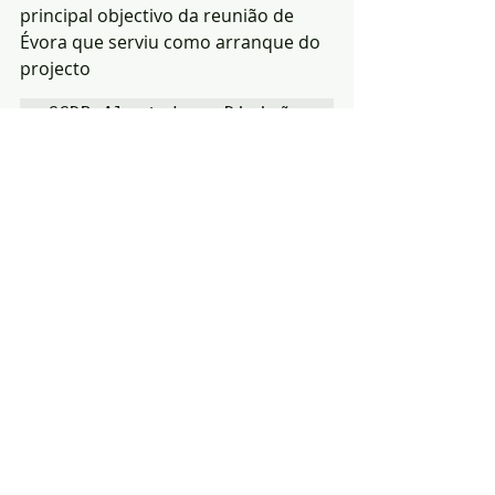
principal objectivo da reunião de 
Évora que serviu como arranque do 
projecto
CCDR Alentejo - Divisão 
de Comunicação e 
Relações Públicas
Notícias
Política
Ambiente
Posts recentes
Ver tudo