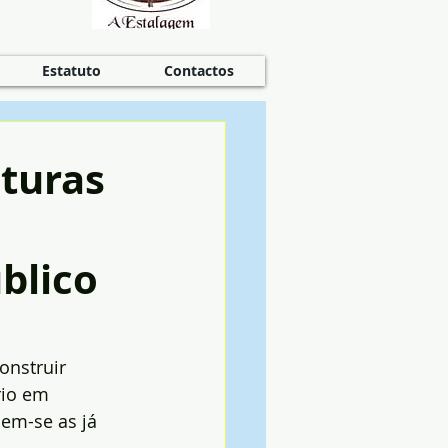
Estatuto
Contactos
turas
blico
onstruir 
rio em 
uem-se as já 