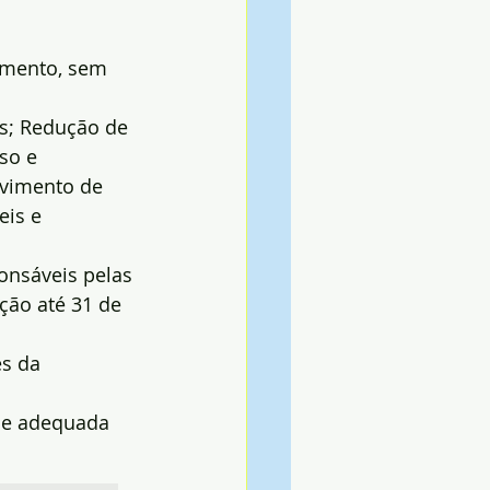
imento, sem 
es; Redução de 
so e 
lvimento de 
is e 
nsáveis pelas 
ção até 31 de 
s da 
 e adequada 