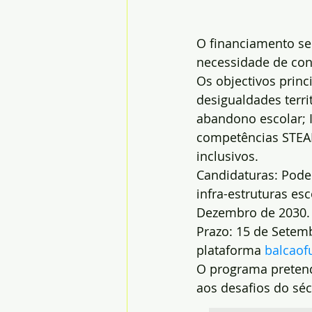
O financiamento se
necessidade de con
Os objectivos princ
desigualdades terr
abandono escolar; I
competências STEAM
inclusivos.
Candidaturas: Pode
infra-estruturas es
Dezembro de 2030.
Prazo: 15 de Setem
plataforma 
balcaof
O programa pretend
aos desafios do séc