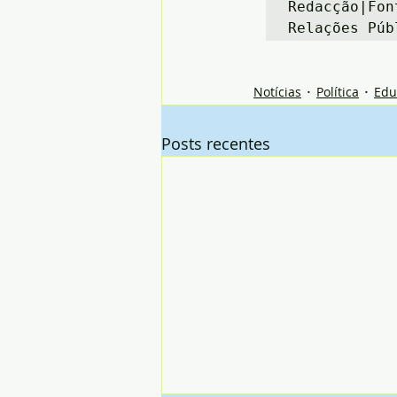
Redacção|Fon
Relações Púb
Notícias
Política
Edu
Posts recentes