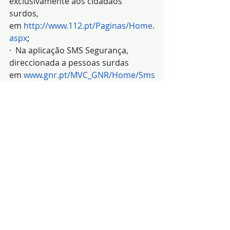
exclusivamente aos cidadãos 
surdos, 
em 
http://www.112.pt/Paginas/Home.
aspx
;
·  
Na aplicação SMS Segurança, 
direccionada a pessoas surdas 
em 
www.gnr.pt/MVC_GNR/Home/Sms
Seguranca
.
(Fonte:GC-CT Portalegre 
da GNR)
Notícias
segurança
Religião
Posts recentes
Ver tudo