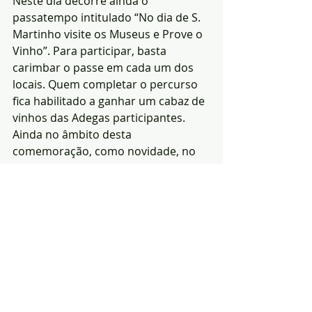
Neste dia decorre ainda o 
passatempo intitulado “No dia de S. 
Martinho visite os Museus e Prove o 
Vinho”. Para participar, basta 
carimbar o passe em cada um dos 
locais. Quem completar o percurso 
fica habilitado a ganhar um cabaz de 
vinhos das Adegas participantes.
Ainda no âmbito desta 
comemoração, como novidade, no 
dia 8 de Novembro os interessados 
terão a possibilidade de realizar 
visitas guiadas e provas de vinhos 
nas próprias Adegas, mediante 
marcação prévia.
Venha celebrar o Dia do Enoturismo 
e brindar à cultura, tradições e 
sabores do nosso concelho!