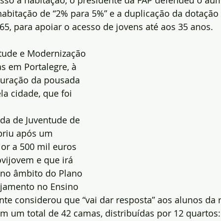
cesso à habitação, o presidente da FAP defendeu o au
habitação de “2% para 5%” e a duplicação da dotação
5, para apoiar o acesso de jovens até aos 35 anos.
ntude e Modernização 
as em Portalegre, à 
uração da pousada 
a cidade, que foi 
.
da de Juventude de 
briu após um 
or a 500 mil euros 
vijovem e que irá 
 no âmbito do Plano 
ojamento no Ensino 
nte considerou que “vai dar resposta” aos alunos da 
 um total de 42 camas, distribuídas por 12 quartos: