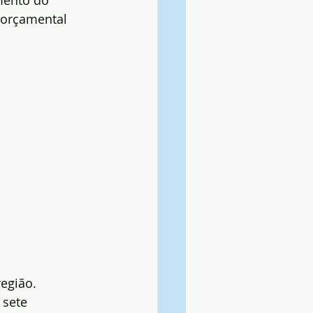
mento do 
 orçamental 
região.
 sete 