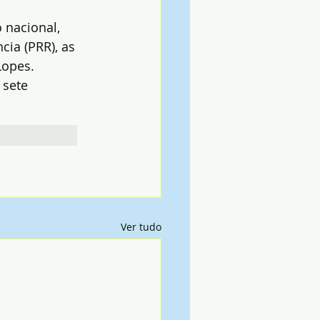
 nacional, 
ia (PRR), as 
Lopes.
 sete 
Ver tudo