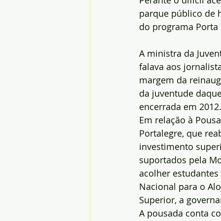
Perante o difícil a
parque público de 
do programa Porta 6
A ministra da Juve
falava aos jornalist
margem da reinaug
da juventude daquel
encerrada em 2012
Em relação à Pousa
Portalegre, que rea
investimento superi
suportados pela Mo
acolher estudantes
Nacional para o Al
Superior, a governa
A pousada conta com