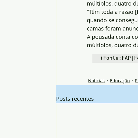
múltiplos, quatro 
“Têm toda a razão [
quando se conseguiu
camas foram anuncia
A pousada conta com
múltiplos, quatro 
(Fonte:FAP|F
Notícias
Educação
P
Posts recentes