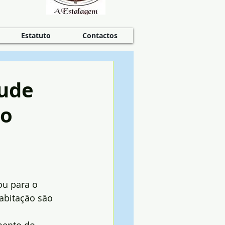
Estatuto
Contactos
tude
do
u para o 
abitação são 