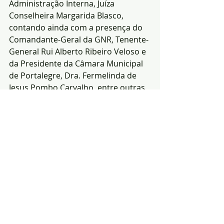
Administração Interna, Juíza 
Conselheira Margarida Blasco, 
contando ainda com a presença do 
Comandante-Geral da GNR, Tenente-
General Rui Alberto Ribeiro Veloso e 
da Presidente da Câmara Municipal 
de Portalegre, Dra. Fermelinda de 
Jesus Pombo Carvalho, entre outras 
entidades militares e civis.
(Fonte: CTGNR 
Portalegre)
Notícias
segurança
GNR
Posts recentes
Ver tudo