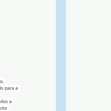
o, 
o para a 
ados a 
ito 