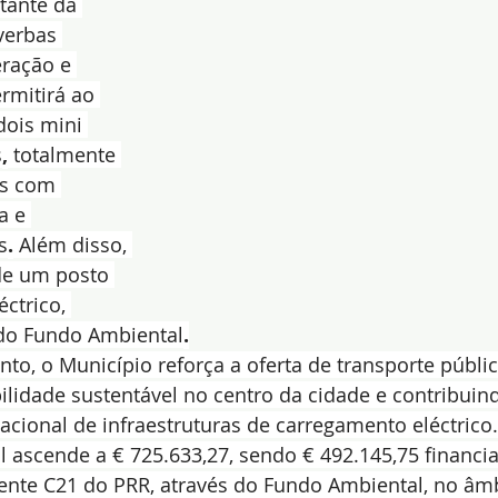
ltante da 
verbas 
ração e 
ermitirá ao 
dois mini 
s
,
 totalmente 
as com 
a e 
s
.
 Além disso, 
 de um posto 
ctrico, 
 do Fundo Ambiental
.
to, o Município reforça a oferta de transporte públic
idade sustentável no centro da cidade e contribuind
cional de infraestruturas de carregamento eléctrico.
l ascende a € 725.633,27, sendo € 492.145,75 financi
te C21 do PRR, através do Fundo Ambiental, no âmb