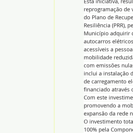
Esta iniciativa, resu
reprogramação de 
do Plano de Recupe
Resiliência (PRR), p
Município adquirir 
autocarros elétrico
acessíveis a pesso
mobilidade reduzid
com emissões nula
inclui a instalação
de carregamento elé
financiado através
Com este investimen
promovendo a mobil
expansão da rede na
O investimento tota
100% pela Componen