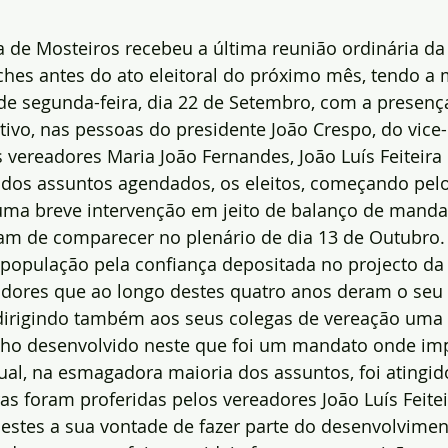
a de Mosteiros recebeu a última reunião ordinária d
ches antes do ato eleitoral do próximo mês, tendo a
de segunda-feira, dia 22 de Setembro, com a presenç
tivo, nas pessoas do presidente João Crespo, do vice
 vereadores Maria João Fernandes, João Luís Feiteira
 dos assuntos agendados, os eleitos, começando pelo 
 uma breve intervenção em jeito de balanço de manda
m de comparecer no plenário de dia 13 de Outubro. 
 população pela confiança depositada no projecto da 
adores que ao longo destes quatro anos deram o seu
 dirigindo também aos seus colegas de vereação uma 
alho desenvolvido neste que foi um mandato onde im
ual, na esmagadora maioria dos assuntos, foi atingid
s foram proferidas pelos vereadores João Luís Feite
estes a sua vontade de fazer parte do desenvolvimen