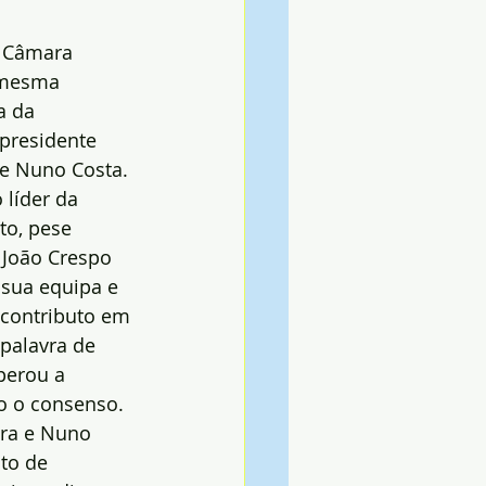
a Câmara 
 mesma 
a da 
-presidente 
 e Nuno Costa.
líder da 
to, pese 
João Crespo 
sua equipa e 
 contributo em 
palavra de 
perou a 
o o consenso. 
ira e Nuno 
to de 