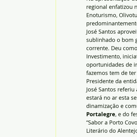
regional enfatizou 
Enoturismo, Olivotu
predominantemente
José Santos aprovei
sublinhado o bom gr
corrente. Deu como
Investimento, inici
oportunidades de in
fazemos tem de ter 
Presidente da entid
José Santos referi
estará no ar esta s
dinamização e comun
Portalegre
, e do fe
“Sabor a Porto Covo
Literário do Alentej