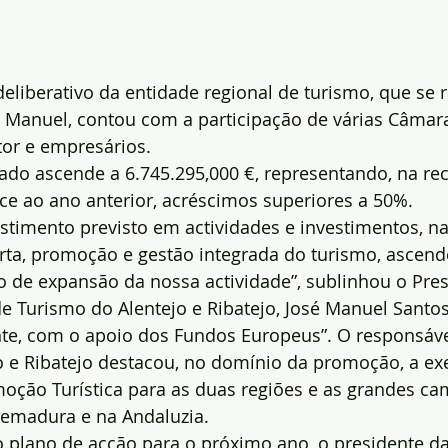
eliberativo da entidade regional de turismo, que se 
. Manuel, contou com a participação de várias Câmara
tor e empresários.
do ascende a 6.745.295,000 €, representando, na rece
ace ao ano anterior, acréscimos superiores a 50%.
estimento previsto em actividades e investimentos, na
rta, promoção e gestão integrada do turismo, ascend
 de expansão da nossa actividade”, sublinhou o Pres
e Turismo do Alentejo e Ribatejo, José Manuel Santos
te, com o apoio dos Fundos Europeus”. O responsáve
o e Ribatejo destacou, no domínio da promoção, a ex
oção Turística para as duas regiões e as grandes c
remadura e na Andaluzia.
 plano de acção para o próximo ano, o presidente da