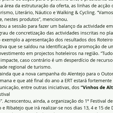
na área da estruturação da oferta, as linhas de acção
rismo, Literário, Náutico e Walking & Cycling. “Vamos 
, nestes produtos”, mencionou.
tou a sessão para fazer um balanço da actividade em
au de concretização das actividades inscritas no pl
 exemplo a apresentação dos resultados dos Roteiro
ativa que se saldou na identificação e promoção de u
vestimento em projectos hoteleiros na região. “Tudo
impacte, caso contrário é um desperdício de recursos
ade regional de turismo.
u ainda que a nova campanha do Alentejo para o Outo
emana e que até final do ano a ERT estará fortemente
icação, entre outras iniciativas, dos 
“Vinhos de Alt
stival
”. Acrescentou, ainda, a organização do 1º Festival d
o e Ribatejo que irá realizar-se nos dias 13, 4 e 15 d