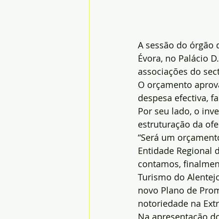
A sessão do órgão d
Évora, no Palácio D
associações do sec
O orçamento aprova
despesa efectiva, f
Por seu lado, o inv
estruturação da ofe
“Será um orçamento
Entidade Regional d
contamos, finalmen
Turismo do Alentej
novo Plano de Prom
notoriedade na Ext
Na apresentação do