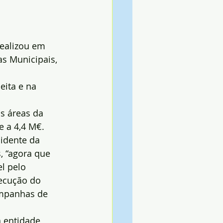
realizou em 
s Municipais, 
ita e na 
s áreas da 
e a 4,4 M€.
idente da 
, “agora que 
l pelo 
ecução do 
ampanhas de 
 entidade 