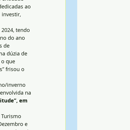
 dedicadas ao 
investir, 
 2024, tendo 
ano do ano 
s de 
ma dúzia de 
 o que 
” frisou o 
no/inverno 
 envolvida na 
itude”, em 
e Turismo 
e Dezembro e 