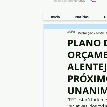
Início
Notícias
O
Redacção - Notíci
PLANO D
ORÇAME
ALENTEJ
PRÓXIM
UNANIM
“ERT estará fortem
iniciativas, dos 
“Vin