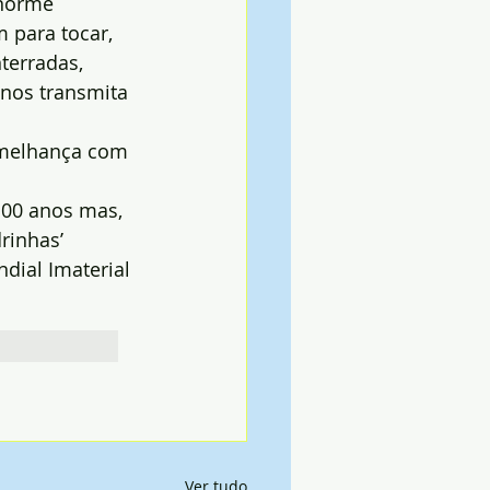
enorme 
 para tocar, 
terradas, 
nos transmita 
emelhança com 
100 anos mas, 
rinhas’ 
ial Imaterial 
Ver tudo