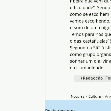
ribeira que vêm dur
dificuldade”. Sendo
como se escolhem as
vamos escolhendo, 
o som de uma bigor
Temos para nós que
o das ‘castañuelas’
Segundo a SIC, “est
como grupo organiz
sonhar um dia, vir
da Humanidade.
(Redacção|Fo
Notícias
Cultura
Arr
Posts recentes