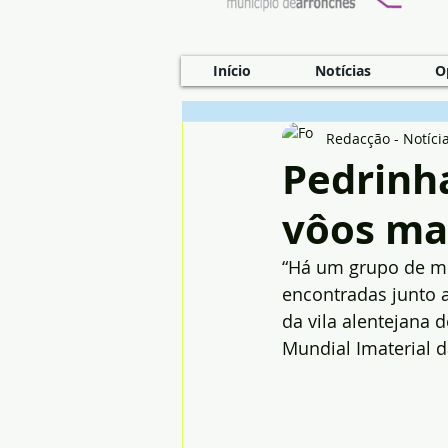
Início
Notícias
O
Redacção - Notíci
Pedrinh
vôos mai
“Há um grupo de mú
encontradas junto a
da vila alentejana 
Mundial Imaterial 