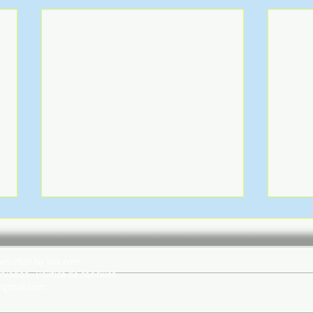
hes 2026 by wix.com
rvados - Política de coockies
@gmail.com