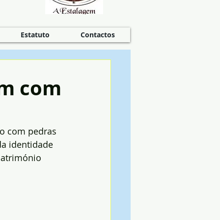
Estatuto
Contactos
am com
to com pedras 
da identidade 
Património 