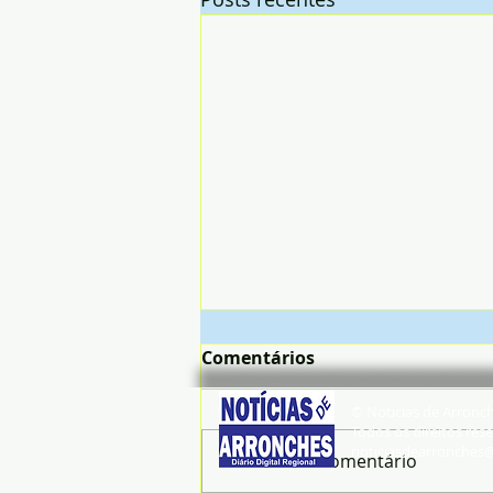
Comentários
© Noticias de Arronc
Todos os direitos rese
noticiasdearronches
Escreva um comentário