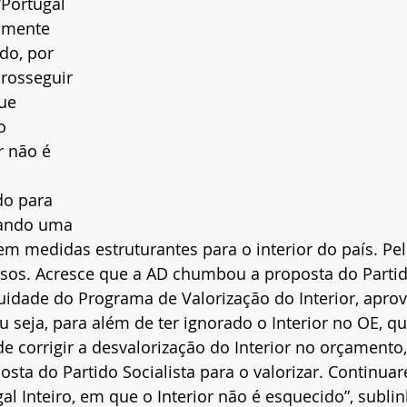
“Portugal 
almente 
do, por 
rosseguir 
ue 
o 
or não é 
o para 
tando uma 
nem medidas estruturantes para o interior do país. Pel
os. Acresce que a AD chumbou a proposta do Partido 
uidade do Programa de Valorização do Interior, apro
u seja, para além de ter ignorado o Interior no OE, q
e corrigir a desvalorização do Interior no orçament
osta do Partido Socialista para o valorizar. Continua
l Inteiro, em que o Interior não é esquecido”, subli