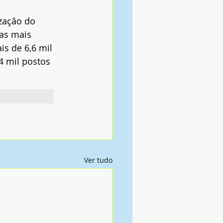
zação do 
as mais 
s de 6,6 mil 
4 mil postos 
Ver tudo