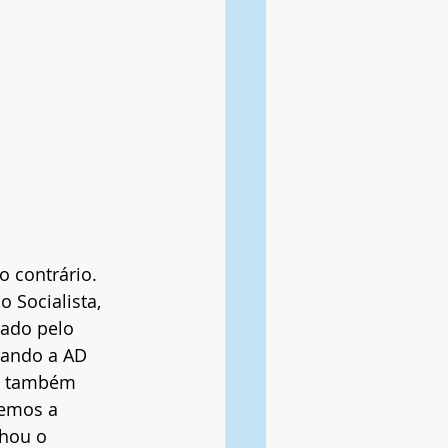
o contrário. 
Socialista, 
vado pelo 
uando a AD 
o, também 
remos a 
nhou o 