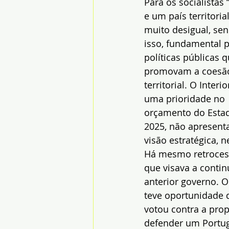
Para os socialistas 
e um país territori
muito desigual, sen
isso, fundamental p
políticas públicas q
promovam a coesã
territorial. O Interi
uma prioridade no 
orçamento do Estad
2025, não apresen
visão estratégica, 
Há mesmo retrocess
que visava a contin
anterior governo. O
teve oportunidade d
votou contra a prop
defender um Portuga