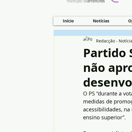
Início
Notícias
O
Redacção - Notíci
Partido 
não apr
desenvol
O PS “
durante a vo
medidas de promoç
acessibilidades, na
ensino superior”.