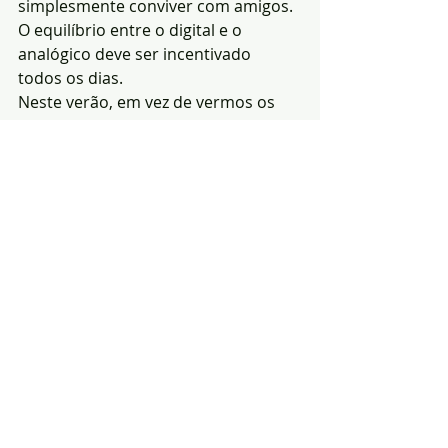
simplesmente conviver com amigos. 
O equilíbrio entre o digital e o 
analógico deve ser incentivado 
todos os dias.
Neste verão, em vez de vermos os 
videojogos como uma ameaça, 
olhemos para eles como uma 
oportunidade: de aprender, de criar, 
de desenvolver competências e de 
nos divertirmos. Sempre com 
equilíbrio, presença e sentido crítico. 
Jogar com responsabilidade é, 
também, uma forma de crescer.
Tiago Sousa, Director 
Geral da AEPDV
Notícias