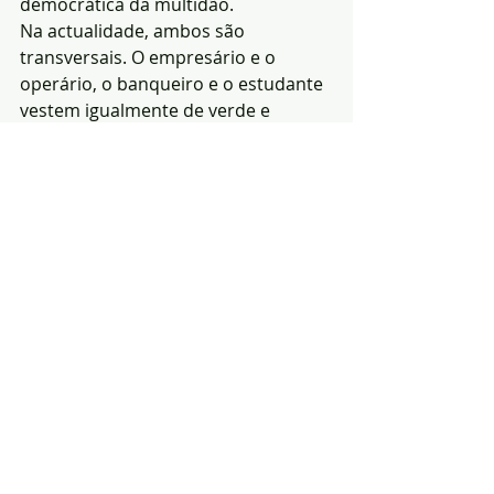
democrática da multidão.
Na actualidade, ambos são 
transversais. O empresário e o 
operário, o banqueiro e o estudante 
vestem igualmente de verde e 
branco ou de vermelho e branco. A 
memória histórica, porém, resiste de 
forma discreta nos símbolos e nas 
fundações: o leão, guardião da 
autoridade e da tradição, e a águia, 
mensageira da liberdade e do voo 
social. Entre o conservadorismo e o 
progressismo, entre a herança e a 
mudança, Sporting e Benfica 
continuam a representar as duas 
faces de uma mesma nação, a 
eterna dialéctica portuguesa entre o 
poder e o povo, entre o passado e o 
futuro.