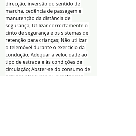
direcção, inversão do sentido de 
marcha, cedência de passagem e 
manutenção da distância de 
segurança; Utili
zar
 correct
amente
 o 
cinto de segurança e os sistemas de 
retenção para crianças; Não utilizar 
o telemóvel durante o exercício da 
condução; Adequar a velocidade ao 
tipo de estrada e às condições de 
circulação; Abster-se do consumo de 
bebidas alcoólicas ou substâncias 
psicotrópicas antes ou durante a 
condução.
Redacção|Fonte:GC da 
GNR
Notícias