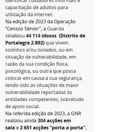
identificar cuidadores informais e 
capacitação de adultos para 
utilização da internet.
Na edição de 202
3
 da Operação 
“Censos Sénior”, a
 Guarda 
s
inaliz
ou 
44 114 
idosos  (Distrito de 
Portalegre 2.892) 
que vivem 
sozinhos e/ou isolados, ou em 
situação de vulnerabilidade, em 
razão da sua condição física, 
psicológica, ou outra que possa 
colocar em causa a sua segurança, 
tendo sido as situações de maior 
vulnerabilidade reportadas às 
entidades competentes, sobretudo 
de apoio social.
Na referida edição de 2023, a GNR 
realizou ainda 
304 
acções em 
sala
 e 
2 651 acções 
“
porta a porta
”
, 