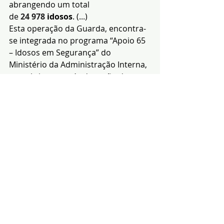
abrangendo um total 
de 
24 978 
idosos
. (...)
Esta operação da Guarda, encontra-
se integrada no programa “Apoio 65 
– Idosos em Segurança” do 
Ministério da Administração Interna, 
o qual visa, através da acção das 
Forças de Segurança, garantir 
melhores condições de segurança e 
tranquilidade às pessoas idosas
, 
garantindo um policiamento 
integrado, mais próximo e humano.
A G
uarda
Nacional Republicana 
através desta Operação,  reforça
 o 
seu compromisso 
com a população 
idosa, garantindo a proximidade e a 
empatia, visando cuidar e GUARDAR.
Uma Guarda que é de TODOS e para 
TODOS!