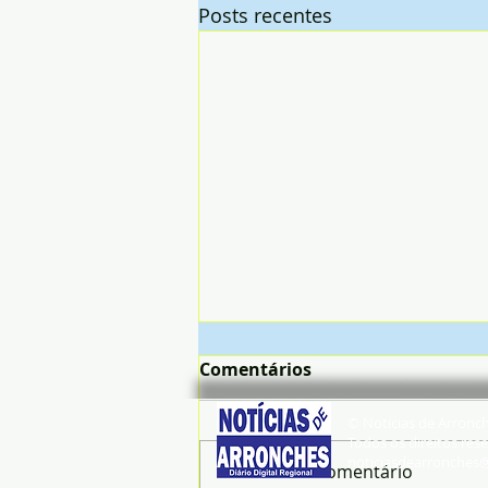
Posts recentes
Comentários
© Noticias de Arronc
Todos os direitos rese
noticiasdearronches
Escreva um comentário