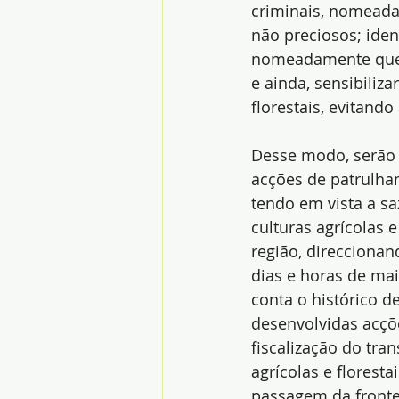
criminais, nomeada
não preciosos; iden
nomeadamente que 
e ainda, sensibiliza
florestais, evitand
Desse modo, serão i
acções de patrulham
tendo em vista a sa
culturas agrícolas e
região, direccionand
dias e horas de mai
conta o histórico d
desenvolvidas acçõe
fiscalização do tra
agrícolas e floresta
passagem da frontei