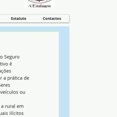
Estatuto
Contactos
o Seguro 
tivo é 
ações 
r a prática de 
Seres 
veículos ou 
 a rural em 
is ilícitos 