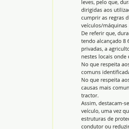
leves, pelo que, du
dirigidas aos utili
cumprir as regras 
veículos/máquinas a
De referir que, dur
tendo alcançado 8 
privadas, a agricu
nestes locais onde
No que respeita aos
comuns identificada
No que respeita aos
causas mais comuns 
tractor.
Assim, destacam-se
veículo, uma vez q
estruturas de prote
condutor ou reduzir