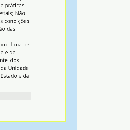
e práticas. 
stais; Não 
às condições 
ão das 
num clima de 
e e de 
nte, dos 
 da Unidade 
 Estado e da 