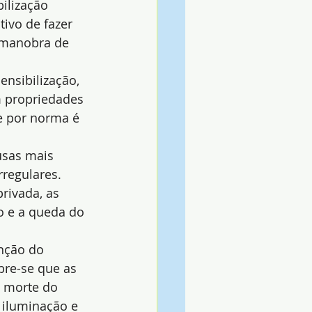
ilização 
tivo de fazer 
 manobra de 
ensibilização, 
m propriedades 
e por norma é 
usas mais 
rregulares.
rivada, as 
o e a queda do 
nção do 
re-se que as 
a morte do 
 iluminação e 