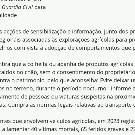
 
Guardia Civil
 para 
alidade 
s acções de sensibilização e informação, junto dos pr
regionais associadas às explorações agrícolas para p
elhos com vista à adopção de comportamentos que 
bra que a colheita ou apanha de produtos agrícolas o
caídos no chão, sem o consentimento do proprietário
ntra o património, pelo que aconselha: Evite deixar ut
s no terreno, durante o período nocturno;  Informe 
imento de pessoas ou viaturas suspeitas na proximi
as; Cumpra as normas legais relativas ao transporte 
ntes que envolvem veículos agrícolas, em 2023 regis
 a lamentar 40 vítimas mortais, 65 feridos graves e 22