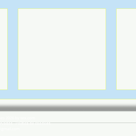
hes 2026 by wix.com
rvados - Política de coockies
@gmail.com