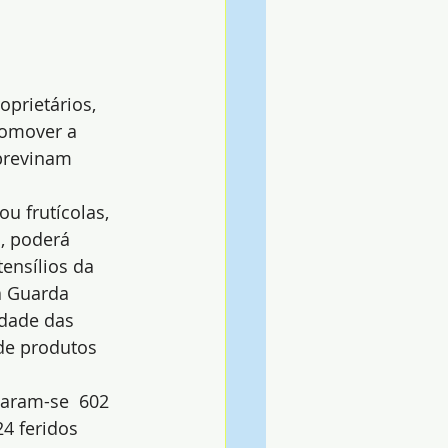
oprietários, 
romover a 
previnam 
u frutícolas, 
, poderá 
ensílios da 
a Guarda 
dade das 
de produtos 
taram-se  602 
4 feridos 