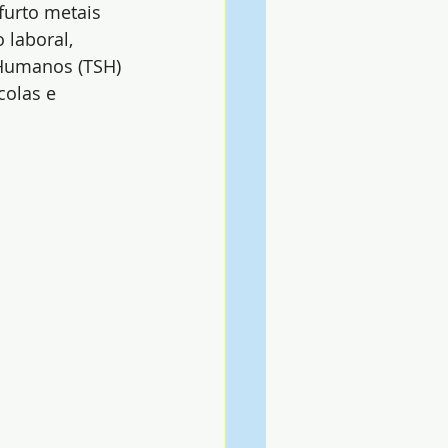
furto metais 
 laboral, 
Humanos (TSH) 
colas e 