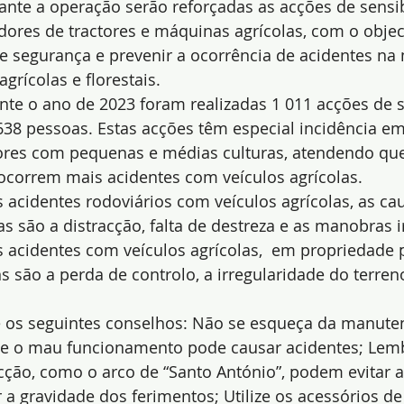
rante a operação serão reforçadas as acções de sensib
zadores de tractores e máquinas agrícolas, com o objec
de segurança e prevenir a ocorrência de acidentes na
grícolas e florestais.
ante o ano de 2023 foram realizadas 1 011 acções de s
638 pessoas. Estas acções têm especial incidência e
ltores com pequenas e médias culturas, atendendo qu
 ocorrem mais acidentes com veículos agrícolas.
 acidentes rodoviários com veículos agrícolas, as ca
s são a distracção, falta de destreza e as manobras i
 acidentes com veículos agrícolas,  em propriedade p
são a perda de controlo, a irregularidade do terren
 os seguintes conselhos: Não se esqueça da manute
ue o mau funcionamento pode causar acidentes; Lemb
cção, como o arco de “Santo António”, podem evitar 
 a gravidade dos ferimentos; Utilize os acessórios de