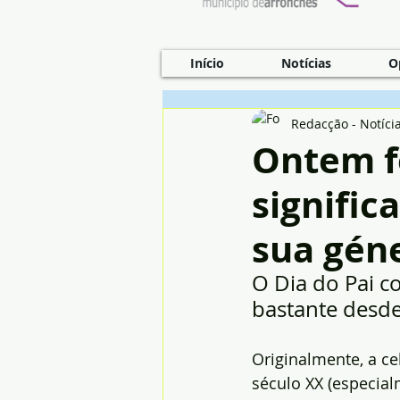
Início
Notícias
O
Redacção - Notíci
Ontem fo
signific
sua gén
O Dia do Pai co
bastante desde 
Originalmente, a ce
século XX (especia