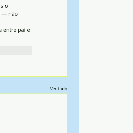
s o 
r — não 
 entre pai e 
Ver tudo