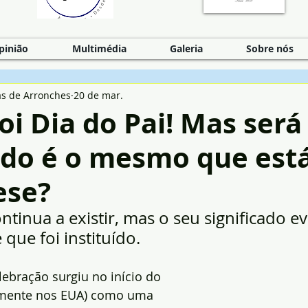
pinião
Multimédia
Galeria
Sobre nós
as de Arronches
20 de mar.
i Dia do Pai! Mas será
ado é o mesmo que est
ese?
ntinua a existir, mas o seu significado ev
que foi instituído.
lebração surgiu no início do 
lmente nos EUA) como uma 