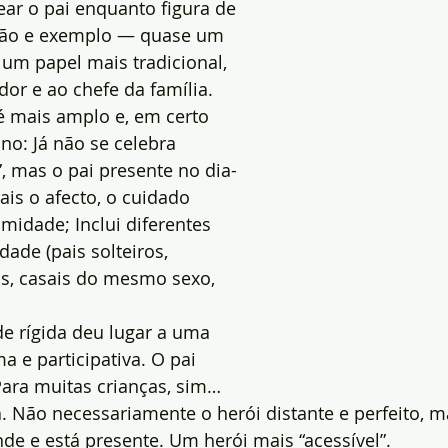
r o pai enquanto figura de 
ção e exemplo — quase um 
a um papel mais tradicional, 
or e ao chefe da família.
 é mais amplo e, em certo 
o: Já não se celebra 
”, mas o pai presente no dia-
ais o afecto, o cuidado 
midade; Inclui diferentes 
ade (pais solteiros, 
os, casais do mesmo sexo, 
de rígida deu lugar a uma 
a e participativa. O pai 
ara muitas crianças, sim… 
. Não necessariamente o herói distante e perfeito, 
ende e está presente. Um herói mais “acessível”.