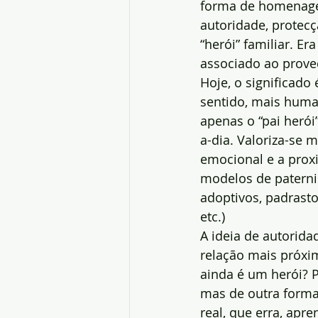
forma de homenagea
autoridade, protec
“herói” familiar. Er
associado ao proved
Hoje, o significado
sentido, mais human
apenas o “pai herói
a-dia. Valoriza-se m
emocional e a proxi
modelos de paternid
adoptivos, padrast
etc.)
A ideia de autorida
relação mais próxim
ainda é um herói? P
mas de outra forma
real, que erra, apr