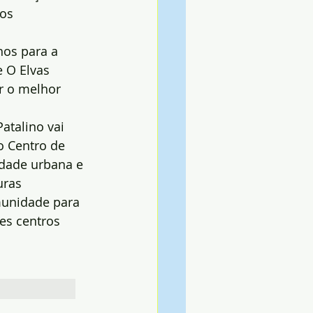
os 
hos para a 
 O Elvas 
r o melhor 
talino vai 
o Centro de 
idade urbana e 
uras 
munidade para 
es centros 