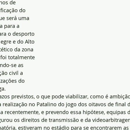
lhos de 
ficação do 
que será uma 
a para a 
ara o desporto 
legre e do Alto 
tético da zona 
foi totalmente 
ndo-se as 
ão civil a 
izações do 
ga.
zos previstos, o que pode viabilizar, como é ambição
a realização no Patalino do jogo dos oitavos de final 
nda recentemente, e prevendo essa hipótese, equipas 
gurou os direitos de transmissão e da videoarbitragem
inatória, estiveram no estádio para se encontrarem as