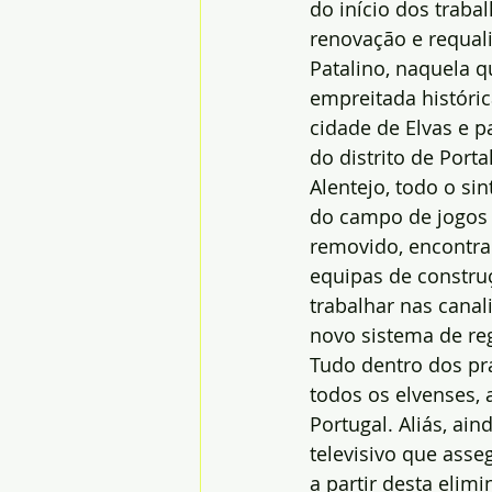
do início dos traba
renovação e requali
Patalino, naquela 
empreitada históric
cidade de Elvas e p
do distrito de Porta
Alentejo, todo o sin
do campo de jogos 
removido, encontra
equipas de construç
trabalhar nas canal
novo sistema de re
Tudo dentro dos pra
todos os elvenses, 
Portugal. Aliás, ai
televisivo que asse
a partir desta elim