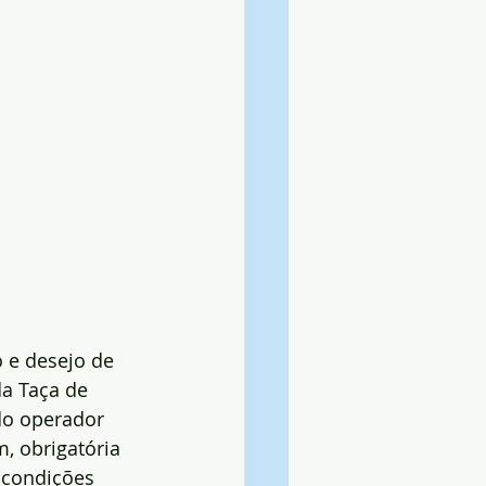
 e desejo de 
da Taça de 
do operador 
, obrigatória 
 condições 