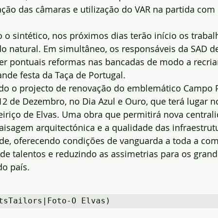
lação das câmaras e utilização do VAR na partida com 
o sintético, nos próximos dias terão início os trabal
o natural. Em simultâneo, os responsáveis da SAD de
 pontuais reformas nas bancadas de modo a recria
nde festa da Taça de Portugal.
odo o projecto de renovação do emblemático Campo Pa
12 de Dezembro, no Dia Azul e Ouro, que terá lugar n
iriço de Elvas. Uma obra que permitirá nova central
isagem arquitectónica e a qualidade das infraestrut
ade, oferecendo condições de vanguarda a toda a co
e talentos e reduzindo as assimetrias para os grand
do país.
tsTailors|Foto-O Elvas)