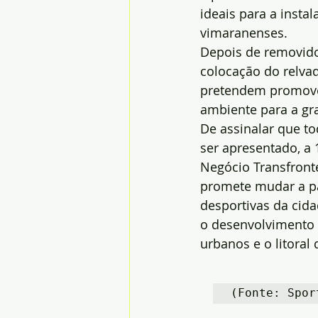
ideais para a insta
vimaranenses.
Depois de removido 
colocação do relvad
pretendem promover
ambiente para a gra
De assinalar que t
ser apresentado, a 
Negócio Transfronte
promete mudar a pa
desportivas da cid
o desenvolvimento d
urbanos e o litoral 
(Fonte: Spor