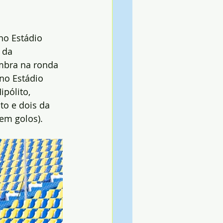
no Estádio 
 da 
mbra na ronda 
no Estádio 
pólito, 
to e dois da 
 em golos).