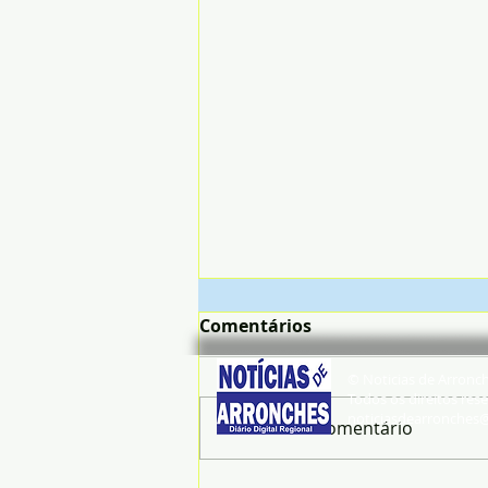
Comentários
© Noticias de Arronc
Todos os direitos rese
noticiasdearronches
Escreva um comentário