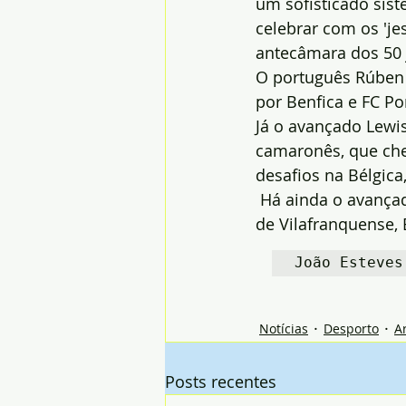
um sofisticado sist
celebrar com os 'je
antecâmara dos 50 j
O português Rúben 
por Benfica e FC Por
Já o avançado Lewis
camaronês, que cheg
desafios na Bélgica
 Há ainda o avançad
de Vilafranquense, 
João Esteves
Notícias
Desporto
A
Posts recentes