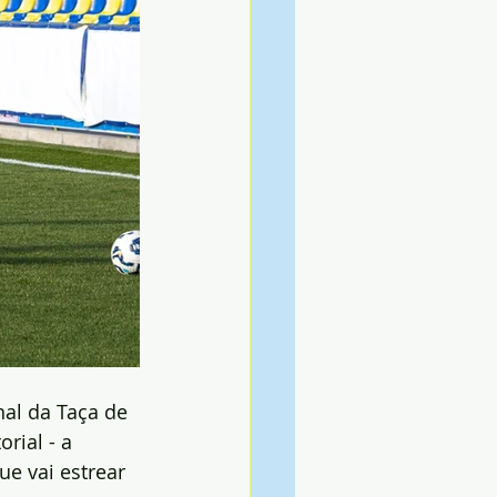
al da Taça de 
rial - a 
ue vai estrear 