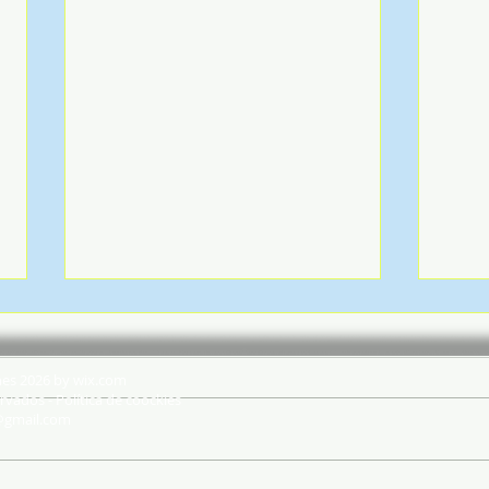
hes 2026 by wix.com
rvados - Política de coockies
@gmail.com