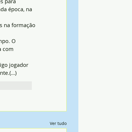
s para 
nda época, na 
ns na formação 
mpo. O 
a com 
igo jogador 
nte.(…)
Ver tudo