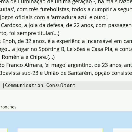
ema de iluminação de última geração -, há mais razõe
suítas', com três futebolistas, todos a cumprir a segu
ogos oficiais com a 'armadura azul e ouro'.
Cardoso, a joia da defesa, de 22 anos, com passage
to, foi sempre titular(…)
 Enoh, de 32 anos, é a experiência incansável em ca
ou a jogar no Sporting B, Leixões e Casa Pia, e cont
, Roménia e Chipre.(…)
o Franco Almara, ‘el mago’ argentino, de 23 anos, ant
Boavista sub-23 e União de Santarém, opção consiste
 |Communication Consultant
rronches