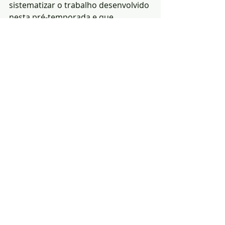
sistematizar o trabalho desenvolvido 
nesta pré-temporada e que 
englobou um estágio em Melgaço e, 
para já, quatro jogos de preparação, 
com Lusitânia do Açores (Liga 3), 
Badajoz (Espanha) e dois com o 
Serpa (Campeonato de Portugal).
Fonte: Imprensa 
Sportstailors fotos -
@OELVAS@josetarouca)
Notícias
Desporto
Região
Posts recentes
Ver tudo