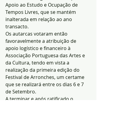
Apoio ao Estudo e Ocupação de 
Tempos Livres, que se mantém 
inalterada em relação ao ano 
transacto.
Os autarcas votaram então 
favoravelmente a atribuição de 
apoio logístico e financeiro à 
Associação Portuguesa das Artes e 
da Cultura, tendo em vista a 
realização da primeira edição do 
Festival de Arronches, um certame 
que se realizará entre os dias 6 e 7 
de Setembro.
A terminar e após ratificado o 
despacho que determinou a isenção 
do pagamento de taxas no acesso às 
piscinas Municipais Miguel Lagarto e 
de Esperança, no passado dia 12 de 