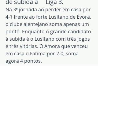
de subida à     Liga 3.
Na 3ª jornada ao perder em casa por 
4-1 frente ao forte Lusitano de Évora, 
o clube alentejano soma apenas um 
ponto. Enquanto o grande candidato 
à subida é o Lusitano com três jogos 
e três vitórias. O Amora que venceu 
em casa o Fátima por 2-0, soma 
agora 4 pontos.
Na próxima jornada defrontam-se 
Amora-Elvas, para depois o Elvas 
receber o Lusitano de Évora.
Redacção|Créditos R.P)
Notícias
Desporto
Arronches