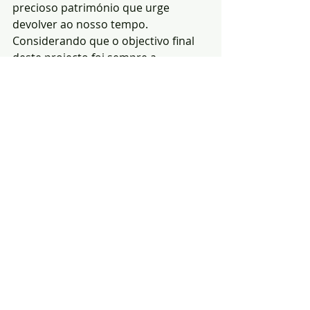
precioso património que urge 
devolver ao nosso tempo.
Considerando que o objectivo final 
deste projecto foi sempre a 
instalação definitiva deste 
importantíssimo espólio em espaço 
público que permitisse a sua fruição, 
a Câmara Municipal de Monforte 
encontrou a melhor forma de 
reintegrar este singular património 
na malha urbana da vila.
Efectivamente ao decidir a 
reabilitação da antiga Igreja do 
Espírito Santo, actualmente 
propriedade da autarquia, para no 
seu interior proceder à recolocação 
condigna do revestimento azulejar 
da igreja do convento do Bom Jesus 
de Monforte, conseguiu conjugar 