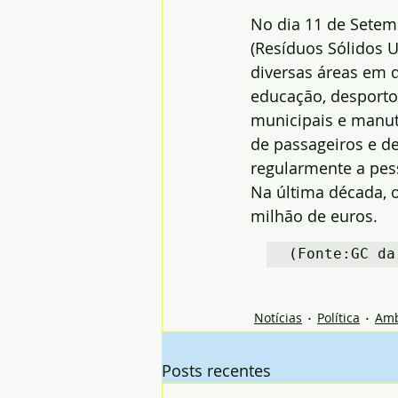
No dia 11 de Setem
(Resíduos Sólidos U
diversas áreas em 
educação, desporto 
municipais e manute
de passageiros e d
regularmente a pess
Na última década, o
milhão de euros.
(Fonte:GC da
Notícias
Política
Amb
Posts recentes