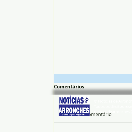
Comentários
© Noticias de Arronc
Todos os direitos rese
noticiasdearronches
Escreva um comentário