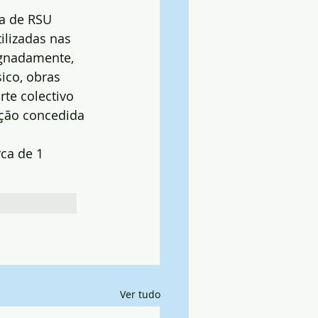
a de RSU 
ilizadas nas 
ignadamente, 
ico, obras 
te colectivo 
ção concedida 
ca de 1 
Ver tudo