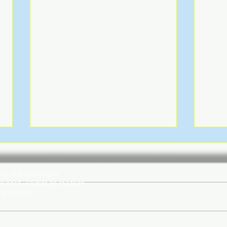
hes 2026 by wix.com
rvados - Política de coockies
@gmail.com