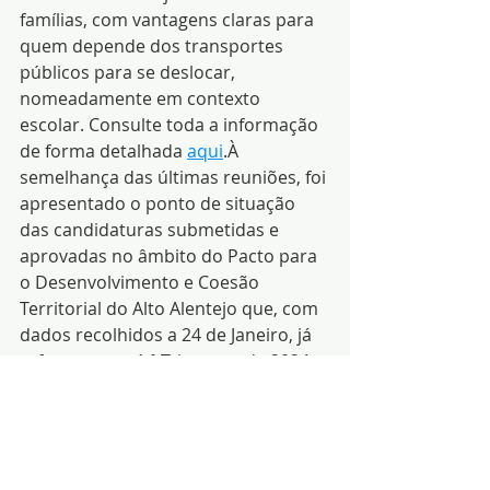
famílias, com vantagens claras para 
quem depende dos transportes 
públicos para se deslocar, 
nomeadamente em contexto 
escolar. Consulte toda a informação 
de forma detalhada 
aqui
.À 
semelhança das últimas reuniões, foi 
apresentado o ponto de situação 
das candidaturas submetidas e 
aprovadas no âmbito do Pacto para 
o Desenvolvimento e Coesão 
Territorial do Alto Alentejo que, com 
dados recolhidos a 24 de Janeiro, já 
referentes ao 1.º Trimestre de 2024, 
apresentava uma execução no valor 
de 44.810.801,36€, uma das 
melhores do país no que se refere à 
taxa de execução (118%).