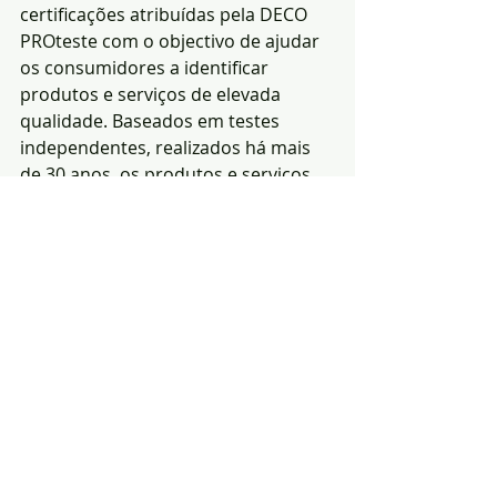
certificações atribuídas pela DECO 
PROteste com o objectivo de ajudar 
os consumidores a identificar 
produtos e serviços de elevada 
qualidade. Baseados em testes 
independentes, realizados há mais 
de 30 anos, os produtos e serviços 
são avaliadas com base em critérios 
padronizados e transparentes.
Estes prémios são da exclusiva 
responsabilidade da entidade que os 
atribuiu.
Notícias
Sociedade
Informação
Posts recentes
Ver tudo