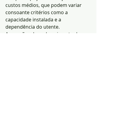
custos médios, que podem variar 
consoante critérios como a 
capacidade instalada e a 
dependência do utente.
As sessões de esclarecimento da 
UMP sobre o Compromisso de 
Cooperação realizaram-se em Portel, 
Fátima e Vila Verde, reunindo cerca 
de 500 participantes de 156 
Misericórdias.
Redacção|Fonte: CV&A | 
Inês dos Santos –
Notícias
Política