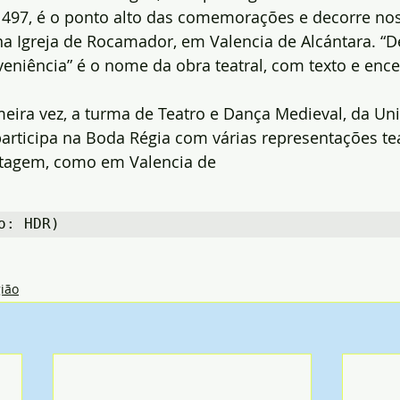
 1497, é o ponto alto das comemorações e decorre nos
 na Igreja de Rocamador, em Valencia de Alcántara. “D
veniência” é o nome da obra teatral, com texto e enc
meira vez, a turma de Teatro e Dança Medieval, da Un
articipa na Boda Régia com várias representações tea
rtagem, como em Valencia de
o: HDR)
ião