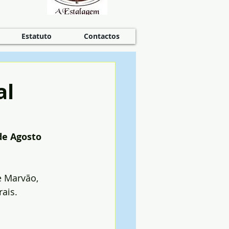
Estatuto
Contactos
al
de Agosto
 Marvão, 
rais.