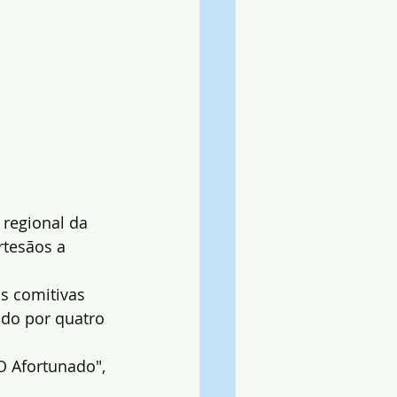
 regional da 
tesãos a 
as comitivas 
ado por quatro 
O Afortunado", 