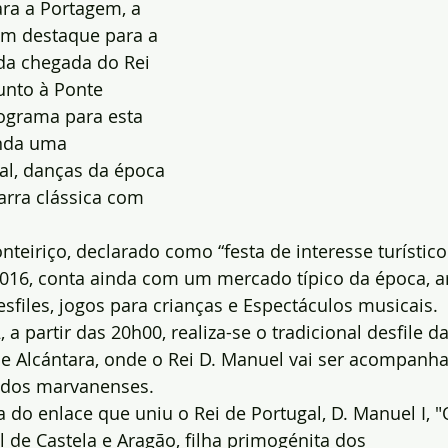
ra a Portagem, a 
om destaque para a 
 da chegada do Rei 
unto à Ponte 
ograma para esta 
nda uma 
al, danças da época 
arra clássica com 
nteiriço, declarado como “festa de interesse turístico
016, conta ainda com um mercado típico da época, ar
esfiles, jogos para crianças e Espectáculos musicais.
2, a partir das 20h00, realiza-se o tradicional desfile d
de Alcántara, onde o Rei D. Manuel vai ser acompanh
ados marvanenses.
a do enlace que uniu o Rei de Portugal, D. Manuel I, "
l de Castela e Aragão, filha primogénita dos