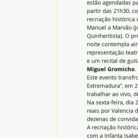
estão agendadas pa
partir das 21h30, c
recriação histórica
Manuel a Marvão (j
Quinhentista). O pr
noite contempla ai
representação teatr
e um recital de guit
Miguel Gromicho
.
Este evento transfro
Extremadura”, em 2
trabalhar ao vivo, d
Na sexta-feira, dia 
reais por Valencia 
dezenas de convid
A recriação históric
com a Infanta Isabe