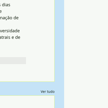
 dias
e
enação de 
iversidade 
trais e de 
Ver tudo