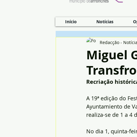
Início
Notícias
O
Redacção - Notíci
Miguel G
Transfro
Recriação históri
A 19ª edição do Fes
Ayuntamiento de Va
realiza-se de 1 a 4
No dia 1, quinta-fei