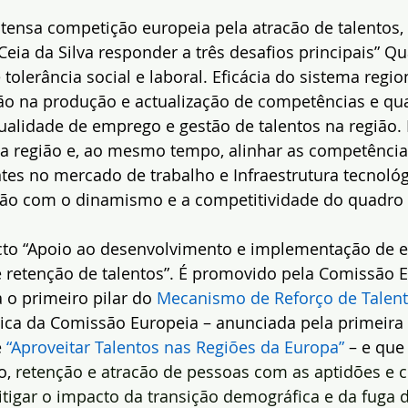
ensa competição europeia pela atracão de talentos, 
Ceia da Silva responder a três desafios principais” Q
tolerância social e laboral. Eficácia do sistema regio
o na produção e actualização de competências e qua
lidade de emprego e gestão de talentos na região. I
a a região e, ao mesmo tempo, alinhar as competênci
s no mercado de trabalho e Infraestrutura tecnológi
ação com o dinamismo e a competitividade do quadro
ecto “Apoio ao desenvolvimento e implementação de es
e retenção de talentos”. É promovido pela Comissão 
 o primeiro pilar do 
Mecanismo de Reforço de Talent
ica da Comissão Europeia – anunciada pela primeira 
 
“Aproveitar Talentos nas Regiões da Europa” 
– e que
, 
retenção e atracão de pessoas com as aptidões e 
tigar o
impacto da transição demográfica e da fuga d