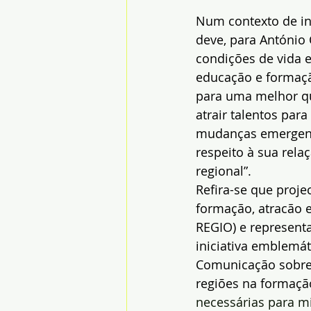
Num contexto de int
deve, para António 
condições de vida e 
educação e formaçã
para uma melhor qua
atrair talentos par
mudanças emergente
respeito à sua rel
regional”.
Refira-se que proj
formação, atracão 
REGIO) e representa
iniciativa emblemát
Comunicação sobre
regiões na formação
necessárias para mi