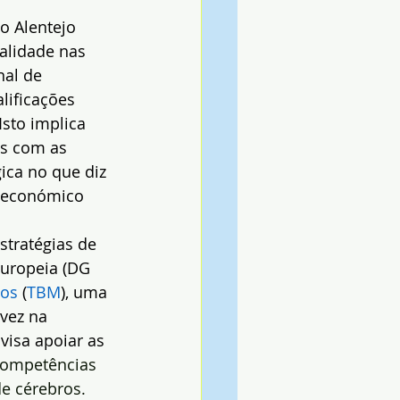
o Alentejo 
ualidade nas 
nal de 
lificações 
sto implica 
as com as 
ca no que diz 
 económico 
tratégias de 
Europeia (DG 
os 
(
TBM
), uma 
vez na 
 visa apoiar as 
competências 
e cérebros.