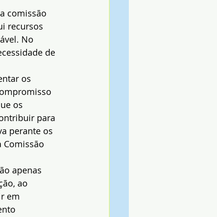
da comissão 
ui recursos 
ável. No 
ecessidade de 
entar os 
compromisso 
que os 
ontribuir para 
va perante os 
a Comissão 
não apenas 
ão, ao 
ir em 
ento 