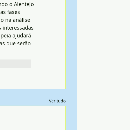
ndo o Alentejo 
as fases 
do na análise 
 interessadas 
peia ajudará 
as que serão 
Ver tudo