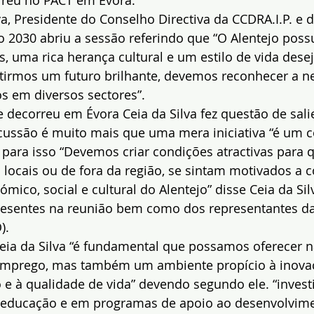
orreu no PACT em Évora.
va, Presidente do Conselho Directiva da CCDRA.I.P. e 
jo 2030 abriu a sessão referindo que “O Alentejo poss
, uma rica herança cultural e um estilo de vida desej
ntirmos um futuro brilhante, devemos reconhecer a n
tos em diversos sectores”.
 decorreu em Évora Ceia da Silva fez questão de sali
ussão é muito mais que uma mera iniciativa “é um 
para isso “Devemos criar condições atractivas para 
s locais ou de fora da região, se sintam motivados a c
mico, social e cultural do Alentejo” disse Ceia da Sil
resentes na reunião bem como dos representantes d
).
Ceia da Silva “é fundamental que possamos oferecer 
emprego, mas também um ambiente propício à inovaç
 à qualidade de vida” devendo segundo ele. “invest
m educação e em programas de apoio ao desenvolvim