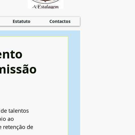
Estatuto
Contactos
ento
missão
 de talentos 
oio ao 
 retenção de 