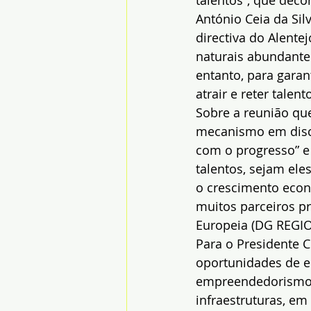
talentos”, que dec
António Ceia da Sil
directiva do Alente
naturais abundantes
entanto, para gara
atrair e reter talen
Sobre a reunião que
mecanismo em disc
com o progresso” e 
talentos, sejam ele
o crescimento econó
muitos parceiros p
Europeia (DG REGIO
Para o Presidente 
oportunidades de 
empreendedorismo e
infraestruturas, e