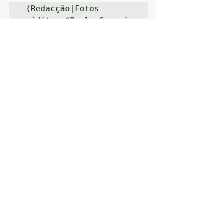
 (Redacção|Fotos - 
créditos @Paulo Gouveia 
e Estela Ruiz Alvarez.)
Notícias
Cultura
Política
Posts recentes
Ver tudo